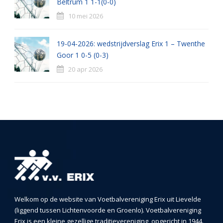
Beltrum 1 1-1(0-0)
10 mei 2026
19-04-2026: wedstrijdverslag Erix 1 – Twenthe
Goor 1 0-5 (0-3)
20 apr 2026
Welkom op de website van Voetbalvereniging Erix uit Lievelde
(liggend tussen Lichtenvoorde en Groenlo). Voetbalvereniging
Erix is een kleine gezellige traditievereniging, opgericht in 1944.