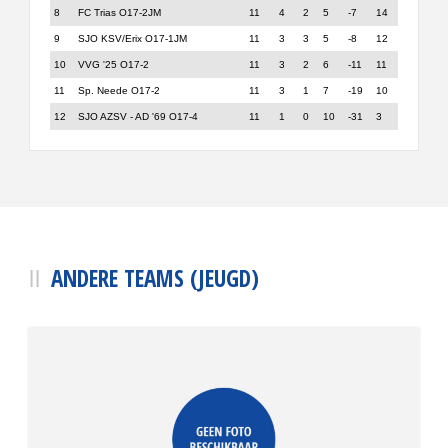
8
FC Trias O17-2JM
11
4
2
5
-7
14
9
SJO KSV/Erix O17-1JM
11
3
3
5
-8
12
10
VVG '25 O17-2
11
3
2
6
-11
11
11
Sp. Neede O17-2
11
3
1
7
-19
10
12
SJO AZSV - AD '69 O17-4
11
1
0
10
-31
3
ANDERE TEAMS (JEUGD)