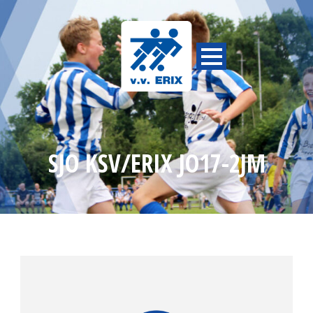
SJO KSV/ERIX JO17-2JM