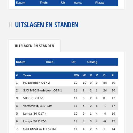
Datum
Thuis
Uit
Aanv.
Plaats
UITSLAGEN EN STANDEN
UITSLAGEN EN STANDEN
Datum
Thuis
Uit
Uitslag
#
Team
GW
W
G
V
D
P
1
FC Eibergen O17-2
10
10
0
0
54
30
2
SJO MEC/Bredevoort O17-1
11
8
2
1
24
26
3
VIOS B. O17-1
11
5
2
4
8
17
4
Varsseveld, O17-2JM
11
5
2
4
-1
17
5
Longa '30 O17-4
10
5
1
4
-4
16
6
Longa '30 O17-3
11
4
3
4
-6
15
7
SJO KSV/Erix O17-2JM
11
4
2
5
1
14