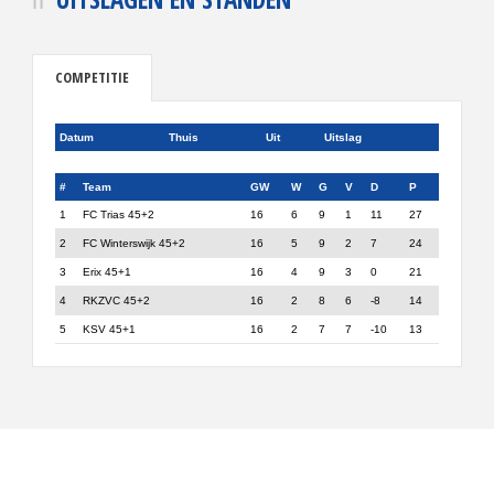
COMPETITIE
Datum
Thuis
Uit
Uitslag
#
Team
GW
W
G
V
D
P
1
FC Trias 45+2
16
6
9
1
11
27
2
FC Winterswijk 45+2
16
5
9
2
7
24
3
Erix 45+1
16
4
9
3
0
21
4
RKZVC 45+2
16
2
8
6
-8
14
5
KSV 45+1
16
2
7
7
-10
13