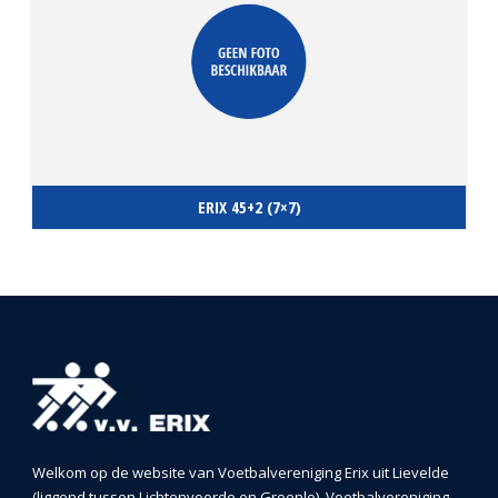
ERIX 45+2 (7×7)
Welkom op de website van Voetbalvereniging Erix uit Lievelde
(liggend tussen Lichtenvoorde en Groenlo). Voetbalvereniging