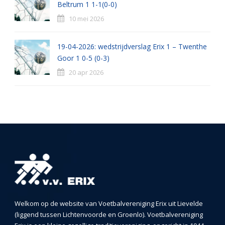
Beltrum 1 1-1(0-0)
10 mei 2026
19-04-2026: wedstrijdverslag Erix 1 – Twenthe
Goor 1 0-5 (0-3)
20 apr 2026
Welkom op de website van Voetbalvereniging Erix uit Lievelde
(liggend tussen Lichtenvoorde en Groenlo). Voetbalvereniging