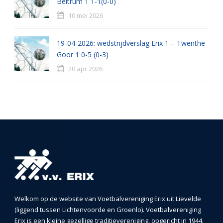
Beltrum 1 1-1(0-0)
10 mei 2026
19-04-2026: wedstrijdverslag Erix 1 – Twenthe
Goor 1 0-5 (0-3)
20 apr 2026
Welkom op de website van Voetbalvereniging Erix uit Lievelde
(liggend tussen Lichtenvoorde en Groenlo). Voetbalvereniging
Erix is een kleine gezellige traditievereniging, opgericht in 1944.