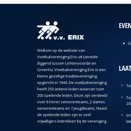
EVE
G
Welkom op de website van
Voetbalvereniging Erix uit Lievelde
(liggend tussen Lichtenvoorde en
LAA
Groenlo). Voetbalvereniging Erix is een
kleine gezellige traditievereniging,
opgericht in 1944. De voetbalvereniging
Te
heeft 250 actieve leden waarvan ruim
200 spelende leden. Deze zijn verdeeld
Te
over 6 heren seniorenteams, 2 dames
20
seniorenteams en 7 jeugdteams. Naast
de spelende leden zijn er veel
07
vrijwilligers betrokken bij de vereniging.
Me