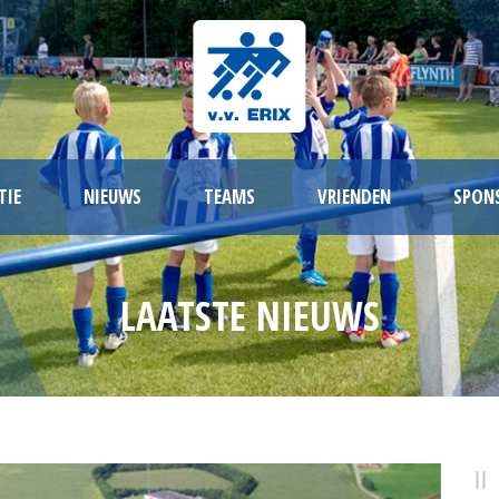
TIE
NIEUWS
TEAMS
VRIENDEN
SPON
LAATSTE NIEUWS