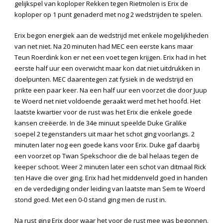
gelijkspel van koploper Rekken tegen Rietmolen is Erix de
koploper op 1 punt genaderd met nog 2 wedstrijden te spelen.
Erix begon energiek aan de wedstrijd met enkele mogelijkheden
van net niet. Na 20 minuten had MEC een eerste kans maar
Teun Roerdink kon er net een voet tegen krijgen. Erix had in het
eerste half uur een overwicht maar kon dat niet uitdrukken in
doelpunten. MEC daarentegen zat fysiek in de wedstrijd en
prikte een paar keer. Na een half uur een voorzet die door Juup
te Woerd net niet voldoende geraakt werd met het hoofd. Het
laatste kwartier voor de rust was het Erix die enkele goede
kansen creëerde. In de 34
e
minuut speelde Duke Gralike
soepel 2 tegenstanders uit maar het schot ging voorlangs. 2
minuten later nog een goede kans voor Erix. Duke gaf daarbij
een voorzet op Twan Spekschoor die de bal helaas tegen de
keeper schoot. Weer 2 minuten later een schot van ditmaal Rick
ten Have die over ging. Erix had het middenveld goed in handen
en de verdediging onder leiding van laatste man Sem te Woerd
stond goed. Met een 0-0 stand ging men de rust in.
Na rust ging Erix door waar het voor de rust mee was begonnen.