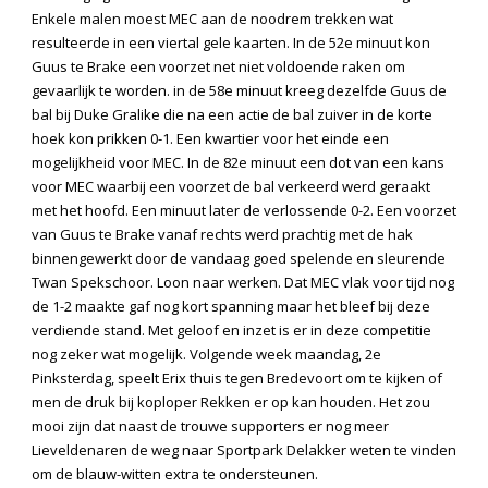
Enkele malen moest MEC aan de noodrem trekken wat
resulteerde in een viertal gele kaarten. In de 52
e
minuut kon
Guus te Brake een voorzet net niet voldoende raken om
gevaarlijk te worden. in de 58
e
minuut kreeg dezelfde Guus de
bal bij Duke Gralike die na een actie de bal zuiver in de korte
hoek kon prikken 0-1. Een kwartier voor het einde een
mogelijkheid voor MEC. In de 82
e
minuut een dot van een kans
voor MEC waarbij een voorzet de bal verkeerd werd geraakt
met het hoofd. Een minuut later de verlossende 0-2. Een voorzet
van Guus te Brake vanaf rechts werd prachtig met de hak
binnengewerkt door de vandaag goed spelende en sleurende
Twan Spekschoor. Loon naar werken. Dat MEC vlak voor tijd nog
de 1-2 maakte gaf nog kort spanning maar het bleef bij deze
verdiende stand. Met geloof en inzet is er in deze competitie
nog zeker wat mogelijk. Volgende week maandag, 2
e
Pinksterdag, speelt Erix thuis tegen Bredevoort om te kijken of
men de druk bij koploper Rekken er op kan houden. Het zou
mooi zijn dat naast de trouwe supporters er nog meer
Lieveldenaren de weg naar Sportpark Delakker weten te vinden
om de blauw-witten extra te ondersteunen.