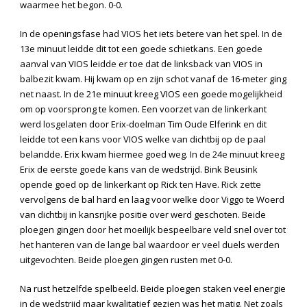
waarmee het begon. 0-0.
In de openingsfase had VIOS het iets betere van het spel. In de
13
e
minuut leidde dit tot een goede schietkans. Een goede
aanval van VIOS leidde er toe dat de linksback van VIOS in
balbezit kwam. Hij kwam op en zijn schot vanaf de 16-meter ging
net naast. In de 21
e
minuut kreeg VIOS een goede mogelijkheid
om op voorsprong te komen. Een voorzet van de linkerkant
werd losgelaten door Erix-doelman Tim Oude Elferink en dit
leidde tot een kans voor VIOS welke van dichtbij op de paal
belandde. Erix kwam hiermee goed weg. In de 24
e
minuut kreeg
Erix de eerste goede kans van de wedstrijd. Bink Beusink
opende goed op de linkerkant op Rick ten Have. Rick zette
vervolgens de bal hard en laag voor welke door Viggo te Woerd
van dichtbij in kansrijke positie over werd geschoten. Beide
ploegen gingen door het moeilijk bespeelbare veld snel over tot
het hanteren van de lange bal waardoor er veel duels werden
uitgevochten. Beide ploegen gingen rusten met 0-0.
Na rust hetzelfde spelbeeld. Beide ploegen staken veel energie
in de wedstrijd maar kwalitatief gezien was het matig. Net zoals