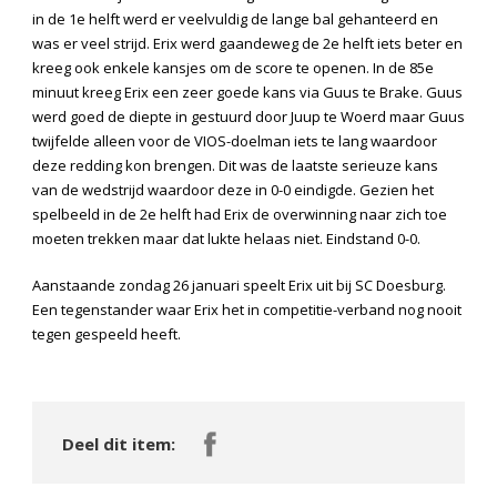
in de 1
e
helft werd er veelvuldig de lange bal gehanteerd en
was er veel strijd. Erix werd gaandeweg de 2
e
helft iets beter en
kreeg ook enkele kansjes om de score te openen. In de 85
e
minuut kreeg Erix een zeer goede kans via Guus te Brake. Guus
werd goed de diepte in gestuurd door Juup te Woerd maar Guus
twijfelde alleen voor de VIOS-doelman iets te lang waardoor
deze redding kon brengen. Dit was de laatste serieuze kans
van de wedstrijd waardoor deze in 0-0 eindigde. Gezien het
spelbeeld in de 2
e
helft had Erix de overwinning naar zich toe
moeten trekken maar dat lukte helaas niet. Eindstand 0-0.
Aanstaande zondag 26 januari speelt Erix uit bij SC Doesburg.
Een tegenstander waar Erix het in competitie-verband nog nooit
tegen gespeeld heeft.
Deel dit item: