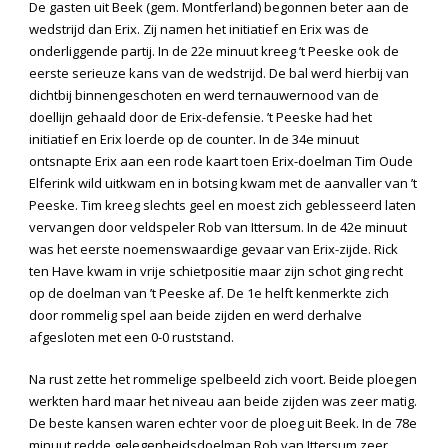
De gasten uit Beek (gem. Montferland) begonnen beter aan de
wedstrijd dan Erix. Zij namen het initiatief en Erix was de
onderliggende partij. In de 22
e
minuut kreeg ’t Peeske ook de
eerste serieuze kans van de wedstrijd. De bal werd hierbij van
dichtbij binnengeschoten en werd ternauwernood van de
doellijn gehaald door de Erix-defensie. ’t Peeske had het
initiatief en Erix loerde op de counter. In de 34
e
minuut
ontsnapte Erix aan een rode kaart toen Erix-doelman Tim Oude
Elferink wild uitkwam en in botsing kwam met de aanvaller van ’t
Peeske. Tim kreeg slechts geel en moest zich geblesseerd laten
vervangen door veldspeler Rob van Ittersum. In de 42
e
minuut
was het eerste noemenswaardige gevaar van Erix-zijde. Rick
ten Have kwam in vrije schietpositie maar zijn schot ging recht
op de doelman van ’t Peeske af. De 1
e
helft kenmerkte zich
door rommelig spel aan beide zijden en werd derhalve
afgesloten met een 0-0 ruststand.
Na rust zette het rommelige spelbeeld zich voort. Beide ploegen
werkten hard maar het niveau aan beide zijden was zeer matig.
De beste kansen waren echter voor de ploeg uit Beek. In de 78
e
minuut redde gelegenheidsdoelman Rob van Ittersum zeer