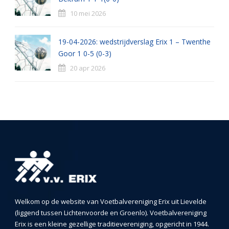
10 mei 2026
19-04-2026: wedstrijdverslag Erix 1 – Twenthe
Goor 1 0-5 (0-3)
20 apr 2026
Welkom op de website van Voetbalvereniging Erix uit Lievelde
(liggend tussen Lichtenvoorde en Groenlo). Voetbalvereniging
Erix is een kleine gezellige traditievereniging, opgericht in 1944.