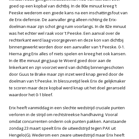
goed op een kopbal van dichtbij. In de 80
e
minuut kreeg ’t
Peeske wederom een goede kans na een inschattingsfout van
de Erix-defensie. De aanvaller ging alleen richting de Erix-
doelman maar zijn schot ging ruim voorlangs. In de 82
e
minuut
was het echter wel raak voor ’t Peeske. Een aanval over de
rechterkant werd laag voorgegeven en deze kon van dichtbij
binnengewerkt worden door een aanvaller van ’t Peeske. 0-1.
Hierna ging Erix alles of niets spelen en kreeg het ook kansen.
In de 85
e
minuut ging Juup te Woerd goed door aan de
linkerkant en zijn voorzet werd van dichtbij binnengeschoten
door Guus te Brake maar zijn inzet werd knap gered door de
doelman van ’t Peeske. In blessuretijd leek Erix de gelijkmaker
te scoren maar deze kopbal werd knap uit het doel geranseld
waardoor het 0-1 bleef.
Erix heeft vanmiddag in een slechte wedstrijd cruciale punten
verloren in de strijd om rechtstreekse handhaving. Vooral
omdat concurrenten onderin ook punten pakken. Aanstaande
zondag 23 maart speelt Erix de uitwedstrijd tegen PAX uit
Hengelo(G). Wederom een zware uitwedstrijd maar Erix heeft