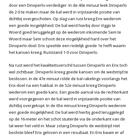
door een Dinxperlo-verdediger. In de 40
e
minuut leek Dinxperlo
de 2-0 te maken maar de bal werd in vrijstaande positie van
dichtbij overgeschoten. Op slag van rust kreeg Erix wederom
een goede mogelijkheid. De bal werd hierbij door Viggo te
Woerd goed teruggelegd op de wederom inkomende Sem te
Woerd maar Sem schoot deze mogelijkheid hard over het
Dinxperlo-doel. Erix speelde een redelijk goede 1
e
helft waarin
het kansen kreeg. Ruststand 1-0 voor Dinxperlo.
Na rust werd het kwaliteitsverschil tussen Dinxperlo en Erix toch
wel zichtbaar. Dinxperlo kreeg goede kansen om de wedstrijd te
beslissen. In de 47
e
minuut rolde de bal rakelings voorlangs het
Erix-doel na een hakbal. In de 52
e
minuut kreeg Dinxperlo
wederom een goede kans. Een goede aanval via de rechterkant
werd voorgegeven en de bal werd in vrijstaande positie van
dichtbij overgekopt. In de 65
e
minuut kreeg Dinxperlo wederom
een goede mogelijkheid. De bal werd hierbij goed teruggelegd
op de 16-meter en het schot stuiterde via de onderkant van de
lat weer het veld in. Maar zolang Dinxperlo de wedstrijd niet
besliste bleef Erix geloven in een resultaat. En Erix kwam er af