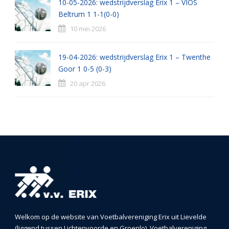
10-05-2026: wedstrijdverslag Erix 1 – VIOS
Beltrum 1 1-1(0-0)
10 mei 2026
19-04-2026: wedstrijdverslag Erix 1 – Twenthe
Goor 1 0-5 (0-3)
20 apr 2026
Welkom op de website van Voetbalvereniging Erix uit Lievelde
(liggend tussen Lichtenvoorde en Groenlo). Voetbalvereniging