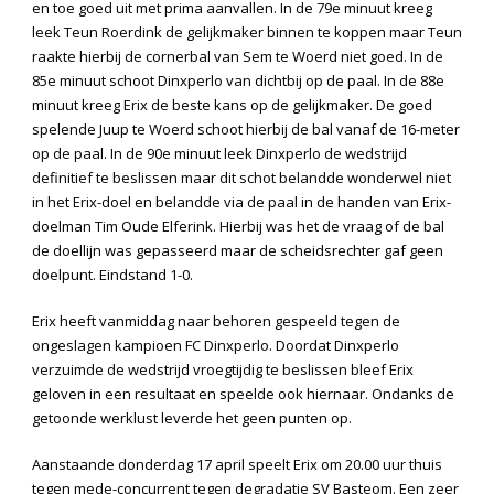
en toe goed uit met prima aanvallen. In de 79
e
minuut kreeg
leek Teun Roerdink de gelijkmaker binnen te koppen maar Teun
raakte hierbij de cornerbal van Sem te Woerd niet goed. In de
85
e
minuut schoot Dinxperlo van dichtbij op de paal. In de 88
e
minuut kreeg Erix de beste kans op de gelijkmaker. De goed
spelende Juup te Woerd schoot hierbij de bal vanaf de 16-meter
op de paal. In de 90
e
minuut leek Dinxperlo de wedstrijd
definitief te beslissen maar dit schot belandde wonderwel niet
in het Erix-doel en belandde via de paal in de handen van Erix-
doelman Tim Oude Elferink. Hierbij was het de vraag of de bal
de doellijn was gepasseerd maar de scheidsrechter gaf geen
doelpunt. Eindstand 1-0.
Erix heeft vanmiddag naar behoren gespeeld tegen de
ongeslagen kampioen FC Dinxperlo. Doordat Dinxperlo
verzuimde de wedstrijd vroegtijdig te beslissen bleef Erix
geloven in een resultaat en speelde ook hiernaar. Ondanks de
getoonde werklust leverde het geen punten op.
Aanstaande donderdag 17 april speelt Erix om 20.00 uur thuis
tegen mede-concurrent tegen degradatie SV Basteom. Een zeer