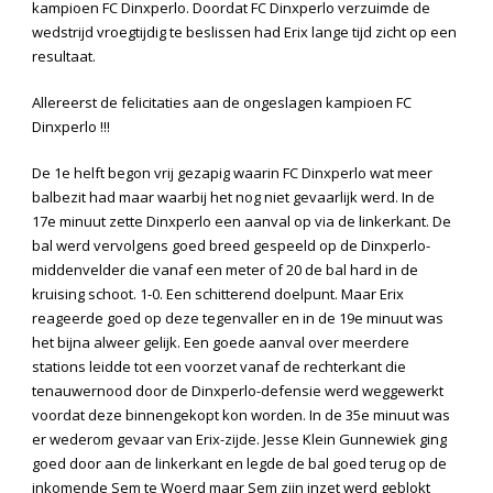
kampioen FC Dinxperlo. Doordat FC Dinxperlo verzuimde de
wedstrijd vroegtijdig te beslissen had Erix lange tijd zicht op een
resultaat.
Allereerst de felicitaties aan de ongeslagen kampioen FC
Dinxperlo !!!
De 1
e
helft begon vrij gezapig waarin FC Dinxperlo wat meer
balbezit had maar waarbij het nog niet gevaarlijk werd. In de
17
e
minuut zette Dinxperlo een aanval op via de linkerkant. De
bal werd vervolgens goed breed gespeeld op de Dinxperlo-
middenvelder die vanaf een meter of 20 de bal hard in de
kruising schoot. 1-0. Een schitterend doelpunt. Maar Erix
reageerde goed op deze tegenvaller en in de 19
e
minuut was
het bijna alweer gelijk. Een goede aanval over meerdere
stations leidde tot een voorzet vanaf de rechterkant die
tenauwernood door de Dinxperlo-defensie werd weggewerkt
voordat deze binnengekopt kon worden. In de 35
e
minuut was
er wederom gevaar van Erix-zijde. Jesse Klein Gunnewiek ging
goed door aan de linkerkant en legde de bal goed terug op de
inkomende Sem te Woerd maar Sem zijn inzet werd geblokt