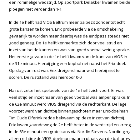
een rommelige wedstrijd. Op sportpark Delakker kwamen beide
ploegen niet verder dan 1-1.
In de 1
e
helft had VIOS Beltrum meer balbezit zonder tot echt
grote kansen te komen. Erix probeerde via de omschakeling
gevaarlijk te worden maar daarbij was de eindpass steeds niet
goed genoeg. De 1
e
helft kenmerkte zich door veel strijd en
inzet van beide kanten en was van goed voetbal weinig sprake.
Het eerste gevaar in de 1
e
helft kwam van de kant van VIOS in
de 31
e
minuut. Hierbij ging een kopbal net naast het Erix-doel.
Op slag van rust was Erix dreigend maar wist hierbij niet te
scoren. De ruststand was hierdoor 0-0.
Na rust zette het spelbeeld van de 1
e
helft zich voort. Er was
veel strijd en inzet maar van goed voetbal was amper sprake. In
de 62
e
minuut werd VIOS dreigend via de rechterkant. De lage
voorzet werd van dichtbij binnengeschoten maar Erix-doelman
Tim Oude Elferink redde bekwaam op deze inzet van dichtbij.
Erix kwam gaandeweg de 2
e
helft beter in de wedstrijd en kreeg
in de 63
e
minuut een grote kans via Nordin Stevens. Nordin ging
alleen richting de VIOS-doelman maar in plaats van de bal langs