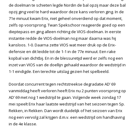
de doelman te schieten legde Nordin de bal opzij maar deze bal
opzij ging veel te hard waardoor deze kans verloren ging. In de
71
e
minuut kwam Erix, niet geheel onverdiend op dat moment,
zelfs op voorsprong. Twan Spekschoor reageerde goed op een
dieptepass en ging alleen richting de VIOS-doelman. In eerste
instantie redde de VIOS-doelman nog maar daarna was hij
kansloos. 1-0. Daarna zette VIOS wat meer druk op de Erix-
defensie en dit leidde tot de 1-1 in de 77e minuut. Een rake
kopbal van dichtbij. En in de blessuretijd werd er zelfs nog een
inzet van VIOS van de doellijn gehaald waardoor de wedstrijd in
1-1 eindigde. Een terechte uitslag gezien het spelbeeld.
Doordat concurrent tegen rechtstreekse degradatie AD’ 69
vanmiddag heeft verloren heeft Erix nu 2 punten voorsprong op
AD’ 69 met nog 1 wedstrijd te gaan. Volgende week zondag 17
mei speelt Erix haar laatste wedstrijd van het seizoen tegen Sp.
Rekken, in Rekken. Dan wordt duidelijk of het seizoen van Erix
nog een vervolg zal krijgen d.m.v. een wedstrijd om handhaving
in de 4
e
klasse.